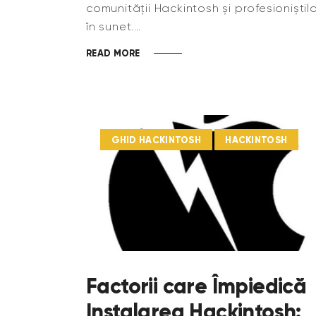
comunității Hackintosh și profesioniștil
în sunet.…
READ MORE
GHID HACKINTOSH
HACKINTOSH
Factorii care Împiedică
Instalarea Hackintosh: