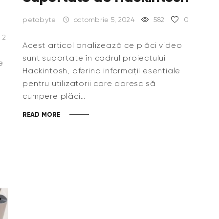
petabyte
octombrie 5, 2024
582
0
2
Acest articol analizează ce plăci video
sunt suportate în cadrul proiectului
e
Hackintosh, oferind informații esențiale
pentru utilizatorii care doresc să
cumpere plăci…
a
READ MORE