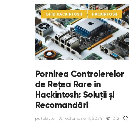
GHID HACKINTOSH
HACKINTOSH
Pornirea Controlerelor
de Rețea Rare în
Hackintosh: Soluții și
Recomandări
petabyte
octombrie 11, 2024
312