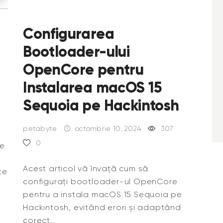
Configurarea
Bootloader-ului
OpenCore pentru
Instalarea macOS 15
Sequoia pe Hackintosh
petabyte
octombrie 10, 2024
307
0
le
Acest articol vă învață cum să
te
configurați bootloader-ul OpenCore
pentru a instala macOS 15 Sequoia pe
Hackintosh, evitând erori și adaptând
corect…