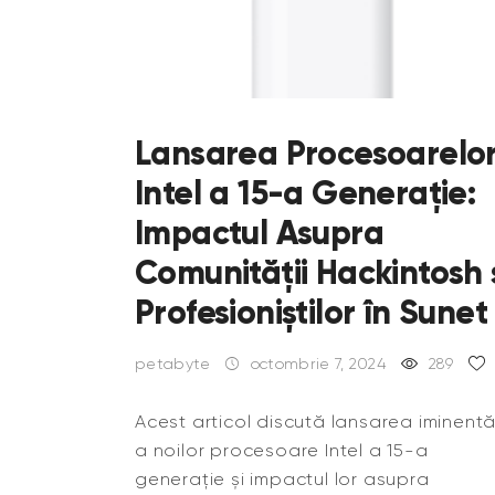
Lansarea Procesoarelo
Intel a 15-a Generație:
Impactul Asupra
Comunității Hackintosh 
Profesioniștilor în Sunet
petabyte
octombrie 7, 2024
289
Acest articol discută lansarea iminent
a noilor procesoare Intel a 15-a
generație și impactul lor asupra