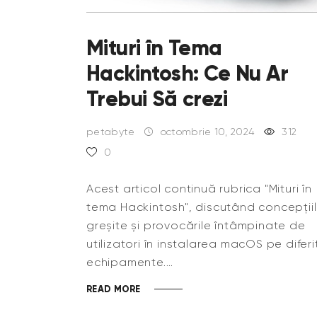
Mituri în Tema
Hackintosh: Ce Nu Ar
Trebui Să crezi
petabyte
octombrie 10, 2024
312
0
Acest articol continuă rubrica "Mituri în
tema Hackintosh", discutând concepții
greșite și provocările întâmpinate de
utilizatori în instalarea macOS pe diferi
echipamente.…
READ MORE