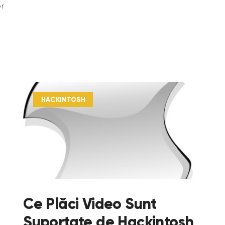
or
HACKINTOSH
Ce Plăci Video Sunt
Suportate de Hackintosh