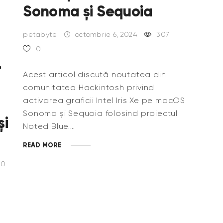
Sonoma și Sequoia
petabyte
octombrie 6, 2024
307
0
r
Acest articol discută noutatea din
comunitatea Hackintosh privind
activarea graficii Intel Iris Xe pe macOS
Sonoma și Sequoia folosind proiectul
și
Noted Blue.…
READ MORE
0
ă