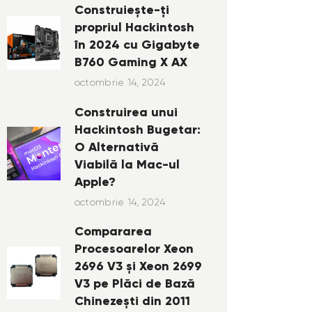
Construiește-ți
propriul Hackintosh
în 2024 cu Gigabyte
B760 Gaming X AX
octombrie 14, 2024
Construirea unui
Hackintosh Bugetar:
O Alternativă
Viabilă la Mac-ul
Apple?
octombrie 14, 2024
Compararea
Procesoarelor Xeon
2696 V3 și Xeon 2699
V3 pe Plăci de Bază
Chinezești din 2011