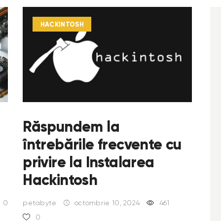
HACKINTOSH
Răspundem la
întrebările frecvente cu
privire la Instalarea
Hackintosh
0
petabyte
octombrie 10, 2024
461
0