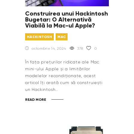
Construirea unui Hackintosh
Bugetar: O Alternativă
Viabilă la Mac-ul Apple?
HACKINTOSH
MAC
octombrie 14, 2024
378
0
În fața prețurilor ridicate ale Mac
mini-ului Apple și a limitărilor
modelelor recondiționate, acest
articol îți arată cum să construiești
un Hackintosh…
READ MORE