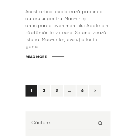
Acest articol explorează pasiunea
autorului pentru iMac-uri și
anticiparea evenimentului Apple din
săptămânile viitoare. Se analizează
istoria iMac-urilor, evoluția lor în
gama…
READ MORE
1
2
3
>
…
6