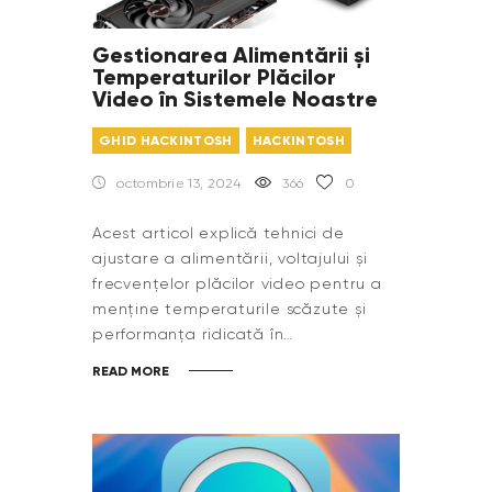
Gestionarea Alimentării și
Temperaturilor Plăcilor
Video în Sistemele Noastre
GHID HACKINTOSH
HACKINTOSH
octombrie 13, 2024
366
0
Acest articol explică tehnici de
ajustare a alimentării, voltajului și
frecvențelor plăcilor video pentru a
menține temperaturile scăzute și
performanța ridicată în…
READ MORE