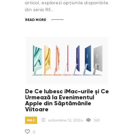
articol, explorezi opțiunile disponibile
din seria RX…
READ MORE
De Ce Iubesc iMac-urile și Ce
Urmează la Evenimentul
Apple din Săptămânile
Viitoare
MAC
octombrie 12, 2024
363
0