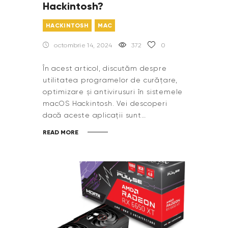
Hackintosh?
HACKINTOSH
MAC
octombrie 14, 2024
372
0
În acest articol, discutăm despre
utilitatea programelor de curățare,
optimizare și antivirusuri în sistemele
macOS Hackintosh. Vei descoperi
dacă aceste aplicații sunt…
READ MORE