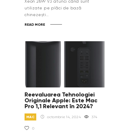
Xeon 2699 V3 atunci când sunt
utilizate pe plăci de bază
chinezești…
READ MORE
Reevaluarea Tehnologiei
Originale Apple: Este Mac
Pro 1,1 Relevant în 2024?
MAC
octombrie 14, 2024
374
0