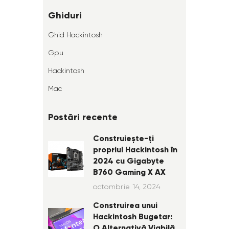
Ghiduri
Ghid Hackintosh
Gpu
Hackintosh
Mac
Postări recente
Construiește-ți
propriul Hackintosh în
2024 cu Gigabyte
B760 Gaming X AX
octombrie 14, 2024
Construirea unui
Hackintosh Bugetar:
O Alternativă Viabilă