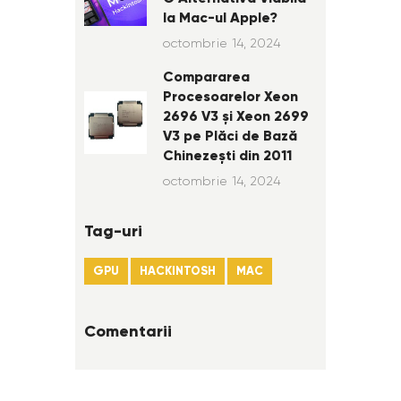
la Mac-ul Apple?
octombrie 14, 2024
Compararea
Procesoarelor Xeon
2696 V3 și Xeon 2699
V3 pe Plăci de Bază
Chinezești din 2011
octombrie 14, 2024
Tag-uri
GPU
HACKINTOSH
MAC
Comentarii