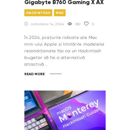
Gigabyte B760 Gaming X AX
HACKINTOSH
MAC
octombrie 14, 2024
382
0
În 2024, prețurile ridicate ale Mac
mini-ului Apple și limitările modelelor
recondiționate fac ca un Hackintosh
bugetar să fie o alternativă
atractivă.…
READ MORE