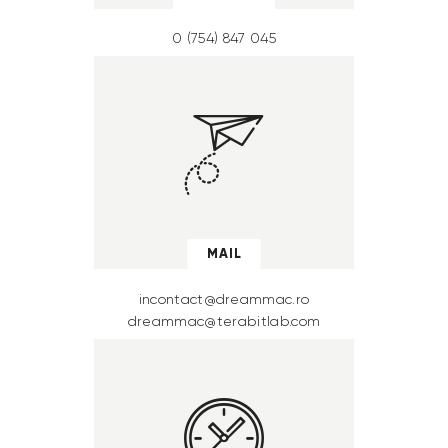
0 (754) 847 045
MAIL
incontact@dreammac.ro
dreammac@terabitlab.com