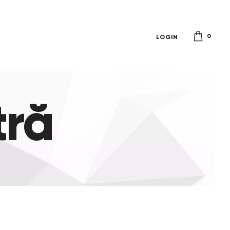
0
LOGIN
tră