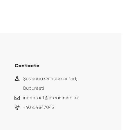
Contacte
Șoseaua Orhideelor 15d,
București
incontact@dreammac.ro
+40754847045