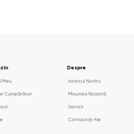
zin
Despre
l Meu
Istoricul Nostru
e Cumpărături
Misiunea Noastră
out
Servicii
țe
Contactați-Ne