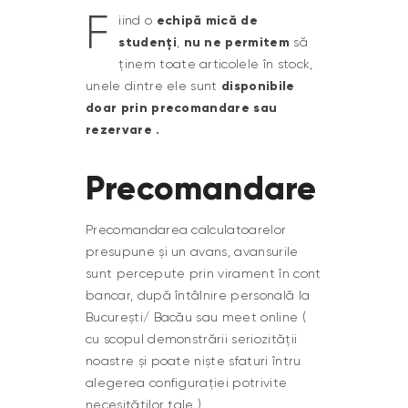
F
echipă mică de
iind o
studenți
nu ne permitem
,
să
ținem toate articolele în stock,
disponibile
unele dintre ele sunt
doar prin precomandare sau
rezervare .
Precomandare
Precomandarea calculatoarelor
presupune și un avans, avansurile
sunt percepute prin virament în cont
bancar, după întâlnire personală la
București/ Bacău sau meet online (
cu scopul demonstrării seriozității
noastre și poate niște sfaturi întru
alegerea configurației potrivite
necesităților tale )