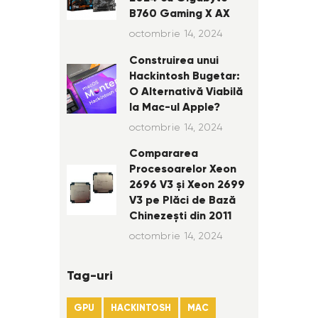
B760 Gaming X AX
octombrie 14, 2024
Construirea unui
Hackintosh Bugetar:
O Alternativă Viabilă
la Mac-ul Apple?
octombrie 14, 2024
Compararea
Procesoarelor Xeon
2696 V3 și Xeon 2699
V3 pe Plăci de Bază
Chinezești din 2011
octombrie 14, 2024
Tag-uri
GPU
HACKINTOSH
MAC