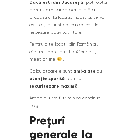
Dacă ești din București
, poți opta
pentru preluarea personală a
produsului la locația noastră, te vom
asista și cu instalarea aplicațiilor
necesare activității tale.
Pentru alte locații din România ,
oferim livrare prin FanCourier și
meet online
.
ambalate
Calculatoarele sunt
cu
atenție sporită
pentru
securitazare maximă.
Ambalajul va fi trimis ca conținut
fragil .
Prețuri
generale la