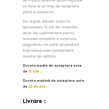
Se implică anumite sarcini logistice
ce duce la un timp de așteptare
până la sosirea lor.
De regulă, piesele sosesc în
aproximativ 15 zile. Ne rezervăm
două zile suplimentare pentru
testarea completă a sistemului,
asigurându-ne astfel că produsul
final corespunde standardelor
noastre de calitate.
Durata medie de așteptare este
de
17 zile
.
Durata maximă de așteptare este
de
22 de zile
.
Livrare :