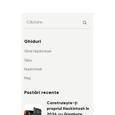
Ghiduri
Ghid Hackintosh
Gpu
Hackintosh
Mac
Postări recente
Construiește-ți
propriul Hackintosh în
2024 cu Gigabyte