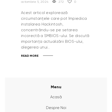
octombrie 5, 2024
272
0
Acest articol explorează
circumstanțele care pot împiedica
instalarea Hackintosh,
concentrându-se pe setarea
incorectă a SMBIOS-ului. Se discută
importanța actualizării BIOS-ului,
alegerea unui…
READ MORE
Menu
Acasă
Despre Noi