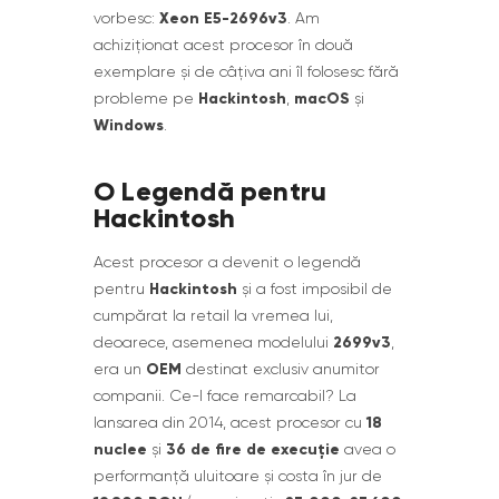
Xeon E5-2696v3
vorbesc:
. Am
achiziționat acest procesor în două
exemplare și de câțiva ani îl folosesc fără
Hackintosh
macOS
probleme pe
,
și
Windows
.
O Legendă pentru
Hackintosh
Acest procesor a devenit o legendă
Hackintosh
pentru
și a fost imposibil de
cumpărat la retail la vremea lui,
2699v3
deoarece, asemenea modelului
,
OEM
era un
destinat exclusiv anumitor
companii. Ce-l face remarcabil? La
18
lansarea din 2014, acest procesor cu
nuclee
36 de fire de execuție
și
avea o
performanță uluitoare și costa în jur de