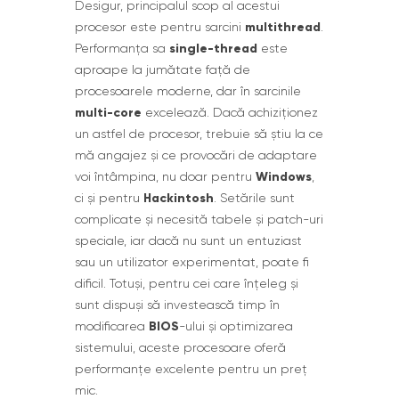
Desigur, principalul scop al acestui
multithread
procesor este pentru sarcini
.
single-thread
Performanța sa
este
aproape la jumătate față de
procesoarele moderne, dar în sarcinile
multi-core
excelează. Dacă achiziționez
un astfel de procesor, trebuie să știu la ce
mă angajez și ce provocări de adaptare
Windows
voi întâmpina, nu doar pentru
,
Hackintosh
ci și pentru
. Setările sunt
complicate și necesită tabele și patch-uri
speciale, iar dacă nu sunt un entuziast
sau un utilizator experimentat, poate fi
dificil. Totuși, pentru cei care înțeleg și
sunt dispuși să investească timp în
BIOS
modificarea
-ului și optimizarea
sistemului, aceste procesoare oferă
performanțe excelente pentru un preț
mic.