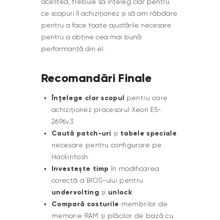
acestea, trebuie să înțeleg clar pentru
ce scopuri îl achiziționez și să am răbdare
pentru a face toate ajustările necesare
pentru a obține cea mai bună
performanță din el.
Recomandări Finale
Înțelege clar scopul
pentru care
achiziționez procesorul Xeon E5-
2696v3.
Caută patch-uri
tabele speciale
și
necesare pentru configurare pe
Hackintosh.
Investește timp
în modificarea
corectă a BIOS-ului pentru
undervolting
unlock
și
.
Compară costurile
membrilor de
memorie RAM și plăcilor de bază cu