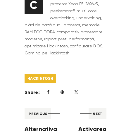
C
procesor Xeon E5-2696v3,
performanță multi-core,
overclocking, undervolting,
plăci de bază dual-procesor, memorie
RAM ECC DDR4, comparativ procesoare
moderne, raport preț-performanță,
optimizare Hackintosh, configurare BIOS,
Gaming pe Hackintosh
HACKINTOSH
Share:
PREVIOUS
NEXT
Alternativa
Activarea