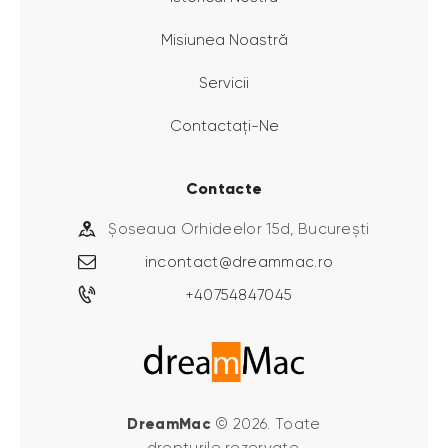
Misiunea Noastră
Servicii
Contactați-Ne
Contacte
Șoseaua Orhideelor 15d, București
incontact@dreammac.ro
+40754847045
DreamMac
© 2026. Toate
drepturile rezervate.