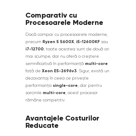
Comparativ cu
Procesoarele Moderne
Dacă compar cu procesoarele moderne,
Ryzen 5 5600X
i5-12600KF
precum
,
sau
i7-12700
, toate acestea sunt de două ori
mai scumpe, dar nu oferă o creștere
multi-core
semnificativă în performanță
Xeon E5-2696v3
față de
. Sigur, există un
dezavantaj în ceea ce privește
single-core
performanța
, dar pentru
multi-core
sarcinile
, acest procesor
rămâne competitiv.
Avantajele Costurilor
Reducate