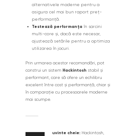
alternativele moderne pentru a
asigura cel mai bun raport preț-
performanță.
Testează performanța
în sarcini
multi-core și, dacă este necesar,
ajustează setările pentru a optimiza
utilizarea în jocuri.
Prin urmarea acestor recomandări, pot
Hackintosh
construi un sistem
stabil și
performant, care să ofere un echilibru
excelent între cost și performanță, chiar și
în comparație cu procesoarele moderne
mai scumpe.
uvinte cheie:
Hackintosh,