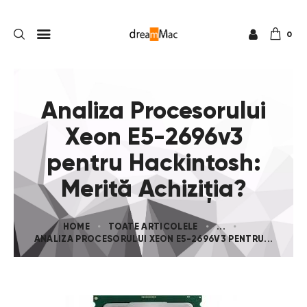
0
Analiza Procesorului
Xeon E5-2696v3
pentru Hackintosh:
Merită Achiziția?
HOME
TOATE ARTICOLELE
...
ANALIZA PROCESORULUI XEON E5-2696V3 PENTRU...