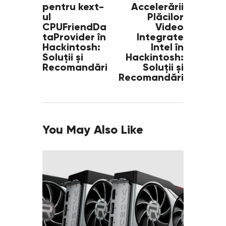
pentru kext-
Accelerării
ul
Plăcilor
CPUFriendDa
Video
taProvider în
Integrate
Hackintosh:
Intel în
Soluții și
Hackintosh:
Recomandări
Soluții și
Recomandări
You May Also Like