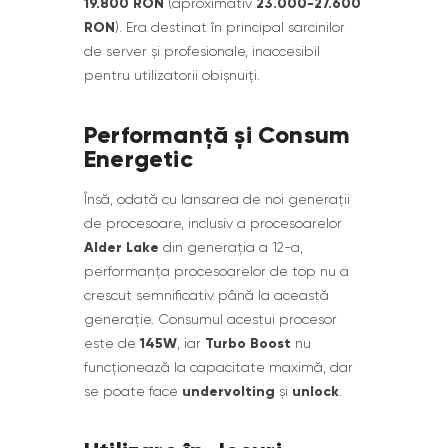
19.800 RON
23.000-27.600
(aproximativ
RON
). Era destinat în principal sarcinilor
de server și profesionale, inaccesibil
pentru utilizatorii obișnuiți.
Performanță și Consum
Energetic
Însă, odată cu lansarea de noi generații
de procesoare, inclusiv a procesoarelor
Alder Lake
din generația a 12-a,
performanța procesoarelor de top nu a
crescut semnificativ până la această
generație. Consumul acestui procesor
145W
Turbo Boost
este de
, iar
nu
funcționează la capacitate maximă, dar
undervolting
unlock
se poate face
și
.