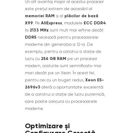
Un alt avantaj major al acestui procesor
este prețul extrem de accesibil al
memoriei RAM
plăcilor de bază
și al
X99
AliExpress
ECC DDR4
. Pe
, modulele
2133 MHz
la
sunt mult mai ieftine decât
DDR5
necesară pentru procesoarele
moderne din generația a 12-a. De
exemplu, pentru a construi o stație de
256 GB RAM
lucru cu
pe un procesor
modern, costurile sunt semnificativ mai
mari decât pe un Xeon. În acest fel,
Xeon E5-
pentru cei cu un buget redus,
2696v3
oferă o oportunitate excelentă
de a construi o stație de lucru puternică,
care poate concura cu procesoarele
moderne.
Optimizare și
Configurare Corectă