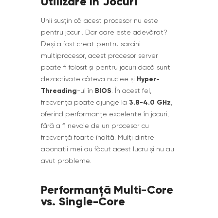
Utilizare în Jocuri
Unii susțin că acest procesor nu este
pentru jocuri. Dar oare este adevărat?
Deși a fost creat pentru sarcini
multiprocesor, acest procesor server
poate fi folosit și pentru jocuri dacă sunt
Hyper-
dezactivate câteva nuclee și
Threading
BIOS
-ul în
. În acest fel,
3.8-4.0 GHz
frecvența poate ajunge la
,
oferind performanțe excelente în jocuri,
fără a fi nevoie de un procesor cu
frecvență foarte înaltă. Mulți dintre
abonații mei au făcut acest lucru și nu au
avut probleme.
Performanță Multi-Core
vs. Single-Core