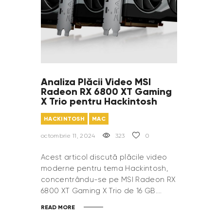
Analiza Plăcii Video MSI
Radeon RX 6800 XT Gaming
X Trio pentru Hackintosh
HACKINTOSH
MAC
octombrie 11, 2024
323
0
Acest articol discută plăcile video
moderne pentru tema Hackintosh,
concentrându-se pe MSI Radeon RX
6800 XT Gaming X Trio de 16 GB.…
READ MORE