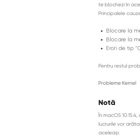
te blochezi în ac
Principalele cauze
Blocare la 
Blocare la m
Erori de tip 
Pentru restul probl
Probleme Kernel
Notă
În macOS 10.15.4,
lucrurile vor arăt
aceleași.