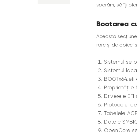
sperăm, să îți of
Bootarea c
Această secțiune
rare și de obicei s
Sistemul se p
Sistemul loc
BOOTx64.efi e
Proprietățile
Driverele EFI
Protocolul de
Tabelele ACP
Datele SMBIO
OpenCore se î