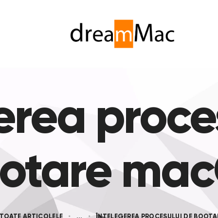
erea proce
otare ma
TOATE ARTICOLELE
...
ÎNȚELEGEREA PROCESULUI DE BOOT