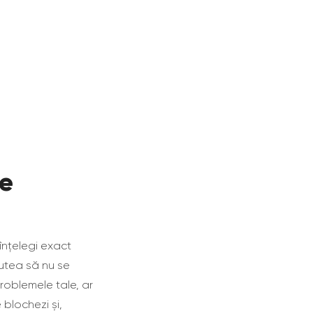
re
înțelegi exact
putea să nu se
oblemele tale, ar
blochezi și,