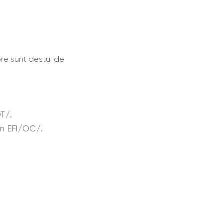
e sunt destul de
T/.
in EFI/OC/.
.