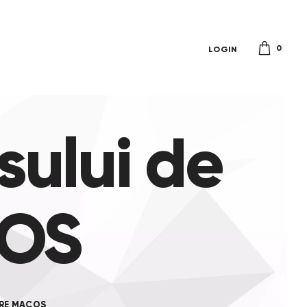
0
LOGIN
sului de
cOS
ARE MACOS