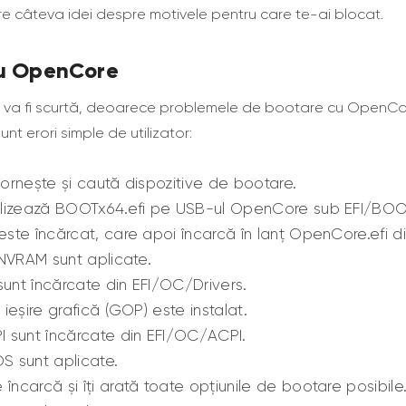
ere câteva idei despre motivele pentru care te-ai blocat.
u OpenCore
 va fi scurtă, deoarece problemele de bootare cu OpenCor
unt erori simple de utilizator:
ornește și caută dispozitive de bootare.
alizează BOOTx64.efi pe USB-ul OpenCore sub EFI/BOO
ste încărcat, care apoi încarcă în lanț OpenCore.efi d
 NVRAM sunt aplicate.
 sunt încărcate din EFI/OC/Drivers.
 ieșire grafică (GOP) este instalat.
I sunt încărcate din EFI/OC/ACPI.
S sunt aplicate.
ncarcă și îți arată toate opțiunile de bootare posibile