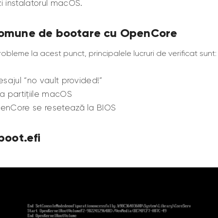
 instalatorul macOS.
omune de bootare cu OpenCore
bleme la acest punct, principalele lucruri de verificat sunt:
sajul “no vault provided!”
a partițiile macOS
enCore se resetează la BIOS
boot.efi