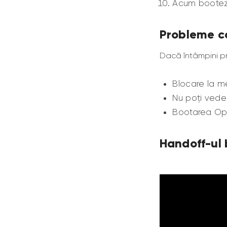
Acum bootezi
Probleme c
Dacă întâmpini pro
Blocare la me
Nu poți vede
Bootarea Op
Handoff-ul 