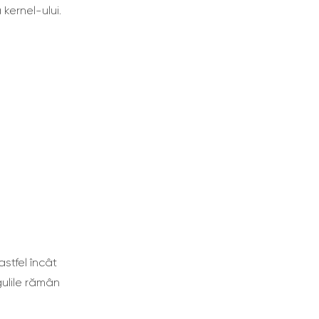
kernel-ului.
stfel încât
gulile rămân