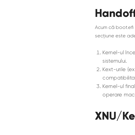
Handof
Acum că boot.efi 
secțiune este ad
Kernel-ul înc
sistemului.
Kext-urile (ex
compatibilita
Kernel-ul fin
operare mac
XNU/Ke