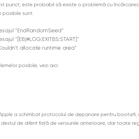
est punct, este probabil să existe o problemă cu încărcarea 
 posibile sunt:
mesajul “EndRandomSeed”
esajul “[EB|#LOG:EXITBS:START]”
“Couldn’t allocate runtime area”
emelor posibile, vezi aici:
 Apple a schimbat protocolul de depanare pentru boot.efi, a
a destul de diferit față de versiunile anterioare, dar toate re