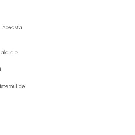
e. Această
iale ale
d
sistemul de