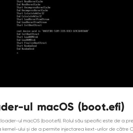
der-ul macOS (boot.efi)
otloader-ul macOS (boot.efi). Rolul său specific este de a pr
 kernel-ului și de a permite injectarea kext-urilor de cătr