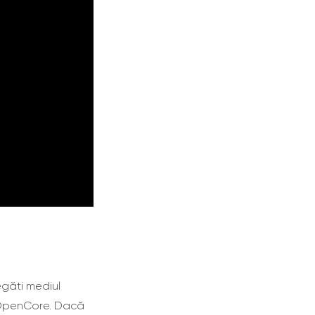
egăti mediul
e OpenCore. Dacă