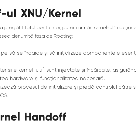
f-ul XNU/Kernel
a pregătit totul pentru noi, putem urmări kernel-ul în acțiun
esea denumită faza de Rooting:
epe să se încarce și să inițializeze componentele esenț
tensiile kernel-ului) sunt injectate și încărcate, asigurân
tea hardware și funcționalitatea necesară.
alizează procesul de inițializare și predă controlul către 
OS.
rnel Handoff