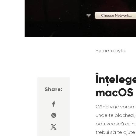
By
petabyte
Înțeleg
macOS
Share:
Când vine vorba d
unde te blochezi,
potrivească cu n
trebui să te ajut