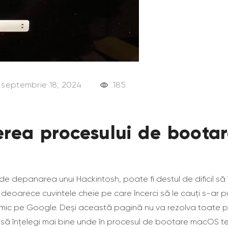
septembrie 18, 2024
185
erea procesului de boota
e depanarea unui Hackintosh, poate fi destul de dificil să 
 deoarece cuvintele cheie pe care încerci să le cauți s-ar 
imic pe Google. Deși această pagină nu va rezolva toate pr
e să înțelegi mai bine unde în procesul de bootare macOS te 