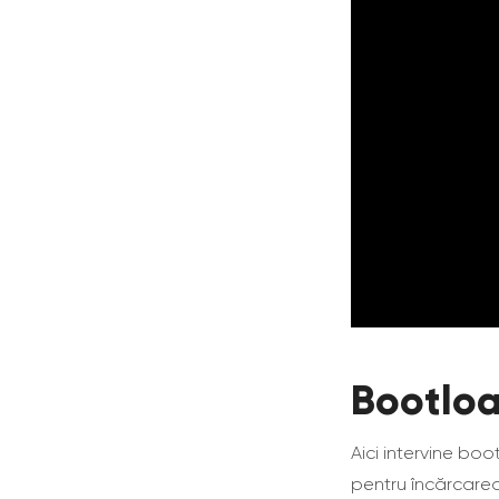
Bootloa
Aici intervine bo
pentru încărcarea