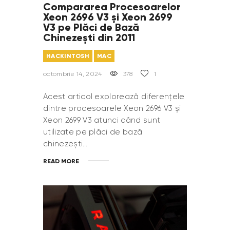
Compararea Procesoarelor
Xeon 2696 V3 și Xeon 2699
V3 pe Plăci de Bază
Chinezești din 2011
HACKINTOSH
MAC
octombrie 14, 2024
378
1
Acest articol explorează diferențele
dintre procesoarele Xeon 2696 V3 și
Xeon 2699 V3 atunci când sunt
utilizate pe plăci de bază
chinezești…
READ MORE