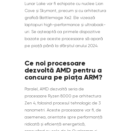
Lunar Lake vor fi echipate cu nuclee Lion
Cove și Skymont, precum și cu arhitectura
grafică Battlemage Xe2. Ele vizează
laptopuri high-performance și ultrabook-
uri. Se așteaptă ca primele dispozitive
bazate pe aceste procesoare să apară
pe piață până la sfârșitul anului 2024.
Ce noi procesoare
dezvoltă AMD pentru a
concura pe piața ARM?
Paralel, AMD dezvoltă seria de
procesoare Ryzen 8000 pe arhitectura
Zen 4, folosind procesul tehnologic de 3
nanometri. Aceste procesoare vor fi, de
asemenea, orientate spre performanță
ridicată și eficiență energetică,
concurând cu cele de la Qualcomm și