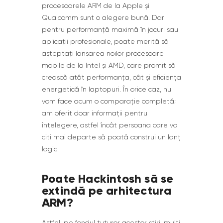
procesoarele ARM de la Apple și
Qualcomm sunt o alegere bună. Dar
pentru performanță maximă în jocuri sau
aplicații profesionale, poate merită să
așteptați lansarea noilor procesoare
mobile de la Intel și AMD, care promit să
crească atât performanța, cât și eficiența
energetică în laptopuri. În orice caz, nu
vom face acum o comparație completă;
am oferit doar informații pentru
înțelegere, astfel încât persoana care va
citi mai departe să poată construi un lanț
logic.
Poate Hackintosh să se
extindă pe arhitectura
ARM?
Astfel, pe fondul tuturor acestor știri, mulți