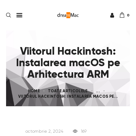
0
Viitorul Hackintosh:
Instalarea macOS pe
Arhitectura ARM
HOME
TOATE ARTICOLELE
...
VIITORUL HACKINTOSH: INSTALAREA MACOS PE...
octombrie 2, 2024
169