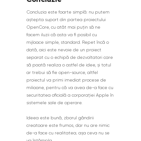
Concluzia este foarte simplă: nu putem
aștepta suport din partea proiectului
OpenCore, cu atât mai puțin să ne
facem iluzii că asta va fi posibil cu
mijloace simple, standard. Repet încă o
dată, aici este nevoie de un proiect
separat cu o echipă de dezvoltatori care
să poată realiza o astfel de idee, și totul
ar trebui să fie open-source, altfel
proiectul va primi imediat procese de
milioane, pentru că va avea de-a face cu
securitatea oficială a corporației Apple în
sistemele sale de operare.
Ideea este bună, zborul gândirii
creatoare este frumos, dar nu are nimic
de-a face cu realitatea; așa ceva nu se
va întâmpla.