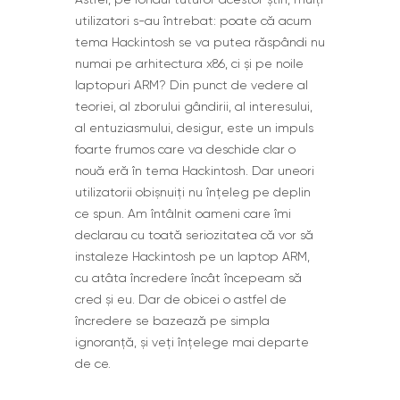
utilizatori s-au întrebat: poate că acum
tema Hackintosh se va putea răspândi nu
numai pe arhitectura x86, ci și pe noile
laptopuri ARM? Din punct de vedere al
teoriei, al zborului gândirii, al interesului,
al entuziasmului, desigur, este un impuls
foarte frumos care va deschide clar o
nouă eră în tema Hackintosh. Dar uneori
utilizatorii obișnuiți nu înțeleg pe deplin
ce spun. Am întâlnit oameni care îmi
declarau cu toată seriozitatea că vor să
instaleze Hackintosh pe un laptop ARM,
cu atâta încredere încât începeam să
cred și eu. Dar de obicei o astfel de
încredere se bazează pe simpla
ignoranță, și veți înțelege mai departe
de ce.