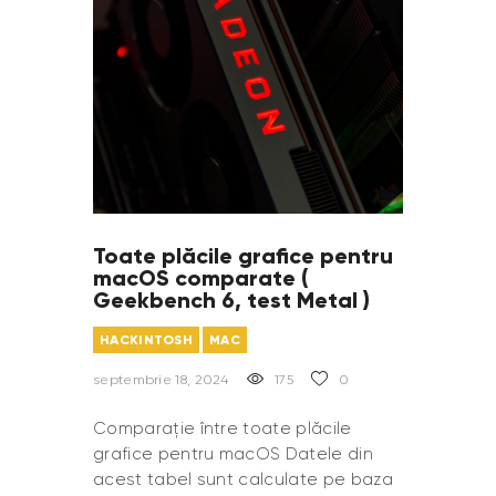
Toate plăcile grafice pentru
macOS comparate (
Geekbench 6, test Metal )
HACKINTOSH
MAC
septembrie 18, 2024
175
0
Comparație între toate plăcile
grafice pentru macOS Datele din
acest tabel sunt calculate pe baza