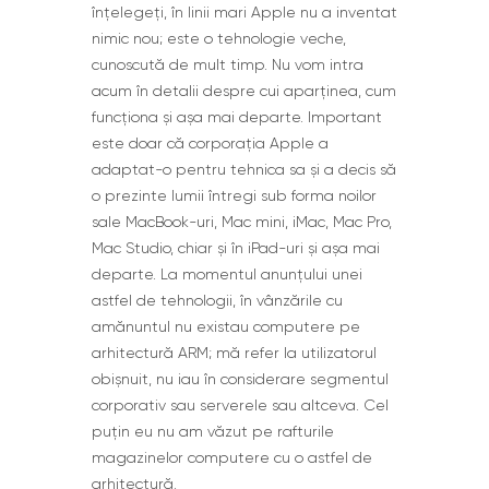
înțelegeți, în linii mari Apple nu a inventat
nimic nou; este o tehnologie veche,
cunoscută de mult timp. Nu vom intra
acum în detalii despre cui aparținea, cum
funcționa și așa mai departe. Important
este doar că corporația Apple a
adaptat-o pentru tehnica sa și a decis să
o prezinte lumii întregi sub forma noilor
sale MacBook-uri, Mac mini, iMac, Mac Pro,
Mac Studio, chiar și în iPad-uri și așa mai
departe. La momentul anunțului unei
astfel de tehnologii, în vânzările cu
amănuntul nu existau computere pe
arhitectură ARM; mă refer la utilizatorul
obișnuit, nu iau în considerare segmentul
corporativ sau serverele sau altceva. Cel
puțin eu nu am văzut pe rafturile
magazinelor computere cu o astfel de
arhitectură.