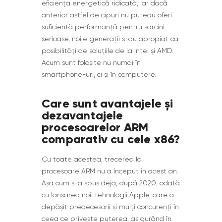
eficiența energetică ridicată, iar dacă
anterior astfel de cipuri nu puteau oferi
suficientă performanță pentru sarcini
serioase, noile generații s-au apropiat ca
posibilități de soluțiile de la Intel și AMD.
Acum sunt folosite nu numai în
smartphone-uri, ci și în computere.
Care sunt avantajele și
dezavantajele
procesoarelor ARM
comparativ cu cele x86?
Cu toate acestea, trecerea la
procesoare ARM nu a început în acest an.
Așa cum s-a spus deja, după 2020, odată
cu lansarea noii tehnologii Apple, care a
depășit predecesorii și mulți concurenți în
ceea ce privește puterea, asigurând în