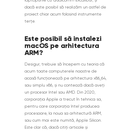
dacă este posibil să realizăm un astfel de
proiect chiar acum folosind instrumente
terțe.
Este posibil să instalezi
macOS pe arhitectura
ARM?
Desigur, trebuie să începem cu teoria că
acum toate computerele noastre de
acasă funcționează pe arhitectura x86_64,
sau simplu x86, și nu contează dacă aveți
un procesor Intel sau AMD. Din 2020,
corporația Apple a trecut în tehnica sa,
pentru care corporația Intel producea
procesoare, la noua sa arhitectură ARM,
sau cum mai este numită, Apple Silicon.
Este clar că, dacă citiți articole și