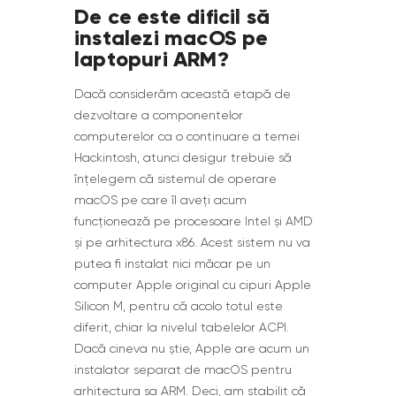
De ce este dificil să
instalezi macOS pe
laptopuri ARM?
Dacă considerăm această etapă de
dezvoltare a componentelor
computerelor ca o continuare a temei
Hackintosh, atunci desigur trebuie să
înțelegem că sistemul de operare
macOS pe care îl aveți acum
funcționează pe procesoare Intel și AMD
și pe arhitectura x86. Acest sistem nu va
putea fi instalat nici măcar pe un
computer Apple original cu cipuri Apple
Silicon M, pentru că acolo totul este
diferit, chiar la nivelul tabelelor ACPI.
Dacă cineva nu știe, Apple are acum un
instalator separat de macOS pentru
arhitectura sa ARM. Deci, am stabilit că