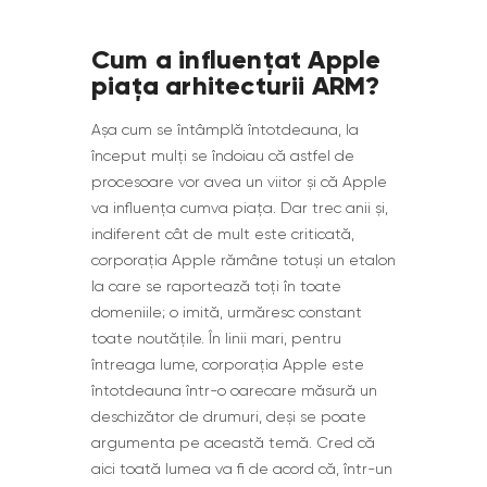
Cum a influențat Apple
piața arhitecturii ARM?
Așa cum se întâmplă întotdeauna, la
început mulți se îndoiau că astfel de
procesoare vor avea un viitor și că Apple
va influența cumva piața. Dar trec anii și,
indiferent cât de mult este criticată,
corporația Apple rămâne totuși un etalon
la care se raportează toți în toate
domeniile; o imită, urmăresc constant
toate noutățile. În linii mari, pentru
întreaga lume, corporația Apple este
întotdeauna într-o oarecare măsură un
deschizător de drumuri, deși se poate
argumenta pe această temă. Cred că
aici toată lumea va fi de acord că, într-un