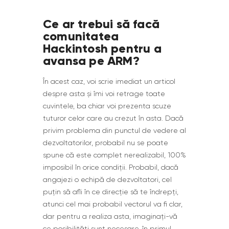
Ce ar trebui să facă
comunitatea
Hackintosh pentru a
avansa pe ARM?
În acest caz, voi scrie imediat un articol
despre asta și îmi voi retrage toate
cuvintele, ba chiar voi prezenta scuze
tuturor celor care au crezut în asta. Dacă
privim problema din punctul de vedere al
dezvoltatorilor, probabil nu se poate
spune că este complet nerealizabil, 100%
imposibil în orice condiții. Probabil, dacă
angajezi o echipă de dezvoltatori, cel
puțin să afli în ce direcție să te îndrepți,
atunci cel mai probabil vectorul va fi clar,
dar pentru a realiza asta, imaginați-vă
ce posibilități sunt necesare, în primul