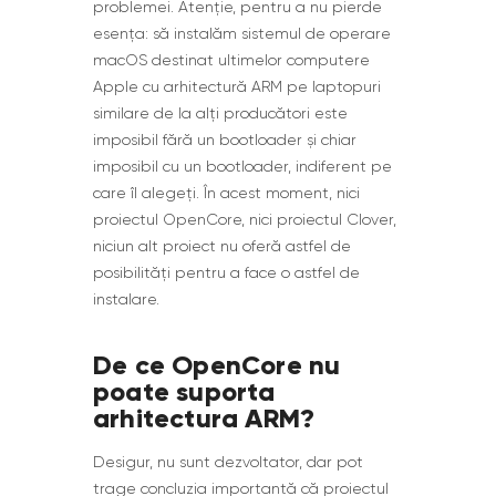
problemei. Atenție, pentru a nu pierde
esența: să instalăm sistemul de operare
macOS destinat ultimelor computere
Apple cu arhitectură ARM pe laptopuri
similare de la alți producători este
imposibil fără un bootloader și chiar
imposibil cu un bootloader, indiferent pe
care îl alegeți. În acest moment, nici
proiectul OpenCore, nici proiectul Clover,
niciun alt proiect nu oferă astfel de
posibilități pentru a face o astfel de
instalare.
De ce OpenCore nu
poate suporta
arhitectura ARM?
Desigur, nu sunt dezvoltator, dar pot
trage concluzia importantă că proiectul