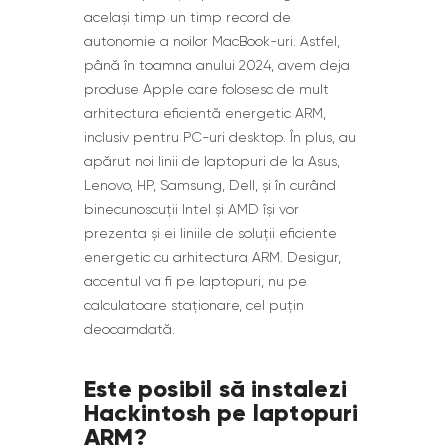
același timp un timp record de
autonomie a noilor MacBook-uri. Astfel,
până în toamna anului 2024, avem deja
produse Apple care folosesc de mult
arhitectura eficientă energetic ARM,
inclusiv pentru PC-uri desktop. În plus, au
apărut noi linii de laptopuri de la Asus,
Lenovo, HP, Samsung, Dell, și în curând
binecunoscuții Intel și AMD își vor
prezenta și ei liniile de soluții eficiente
energetic cu arhitectura ARM. Desigur,
accentul va fi pe laptopuri, nu pe
calculatoare staționare, cel puțin
deocamdată.
Este posibil să instalezi
Hackintosh pe laptopuri
ARM?