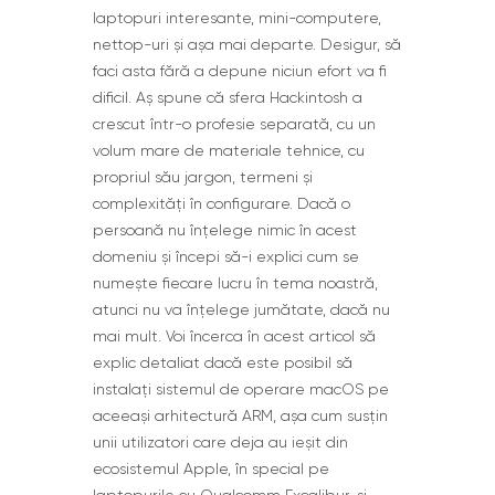
laptopuri interesante, mini-computere,
nettop-uri și așa mai departe. Desigur, să
faci asta fără a depune niciun efort va fi
dificil. Aș spune că sfera Hackintosh a
crescut într-o profesie separată, cu un
volum mare de materiale tehnice, cu
propriul său jargon, termeni și
complexități în configurare. Dacă o
persoană nu înțelege nimic în acest
domeniu și începi să-i explici cum se
numește fiecare lucru în tema noastră,
atunci nu va înțelege jumătate, dacă nu
mai mult. Voi încerca în acest articol să
explic detaliat dacă este posibil să
instalați sistemul de operare macOS pe
aceeași arhitectură ARM, așa cum susțin
unii utilizatori care deja au ieșit din
ecosistemul Apple, în special pe
laptopurile cu Qualcomm Excalibur, și