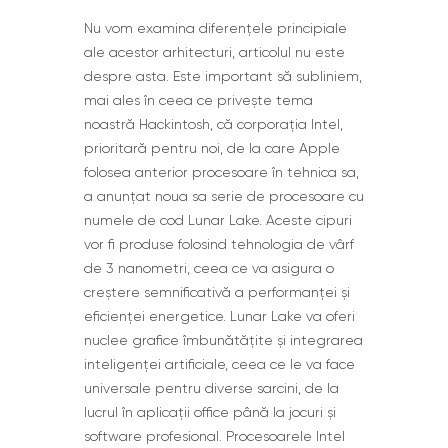
Nu vom examina diferențele principiale
ale acestor arhitecturi, articolul nu este
despre asta. Este important să subliniem,
mai ales în ceea ce privește tema
noastră Hackintosh, că corporația Intel,
prioritară pentru noi, de la care Apple
folosea anterior procesoare în tehnica sa,
a anunțat noua sa serie de procesoare cu
numele de cod Lunar Lake. Aceste cipuri
vor fi produse folosind tehnologia de vârf
de 3 nanometri, ceea ce va asigura o
creștere semnificativă a performanței și
eficienței energetice. Lunar Lake va oferi
nuclee grafice îmbunătățite și integrarea
inteligenței artificiale, ceea ce le va face
universale pentru diverse sarcini, de la
lucrul în aplicații office până la jocuri și
software profesional. Procesoarele Intel