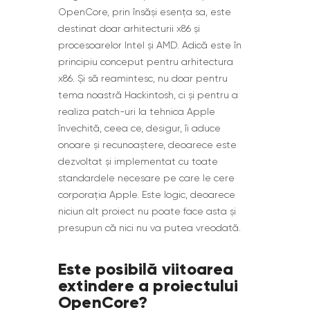
OpenCore, prin însăși esența sa, este
destinat doar arhitecturii x86 și
procesoarelor Intel și AMD. Adică este în
principiu conceput pentru arhitectura
x86. Și să reamintesc, nu doar pentru
tema noastră Hackintosh, ci și pentru a
realiza patch-uri la tehnica Apple
învechită, ceea ce, desigur, îi aduce
onoare și recunoaștere, deoarece este
dezvoltat și implementat cu toate
standardele necesare pe care le cere
corporația Apple. Este logic, deoarece
niciun alt proiect nu poate face asta și
presupun că nici nu va putea vreodată.
Este posibilă viitoarea
extindere a proiectului
OpenCore?