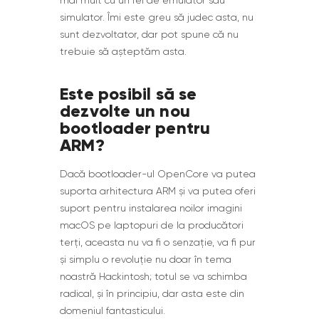
mai mult cu un fel de emulator sau
simulator. Îmi este greu să judec asta, nu
sunt dezvoltator, dar pot spune că nu
trebuie să așteptăm asta.
Este posibil să se
dezvolte un nou
bootloader pentru
ARM?
Dacă bootloader-ul OpenCore va putea
suporta arhitectura ARM și va putea oferi
suport pentru instalarea noilor imagini
macOS pe laptopuri de la producători
terți, aceasta nu va fi o senzație, va fi pur
și simplu o revoluție nu doar în tema
noastră Hackintosh; totul se va schimba
radical, și în principiu, dar asta este din
domeniul fantasticului.